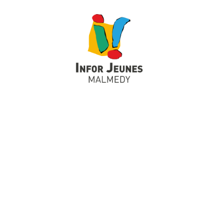
Nous traitons vos données à caractère personnel uniquement à
des fins de gestion interne. Nous ne les utilisons pas à des fins
commerciales et nous ne les transférons pas à des tiers.
Theme:
Guten
by Kaira
Centre Infor Jeunes Malmedy
CONTACT