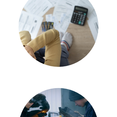
Etudiant au CPAS : de
quelles aides peut-on
bénéficier ? – Impact FM
(04/10/2023)
5 OCTOBRE 2023
| RACHEL GAZON