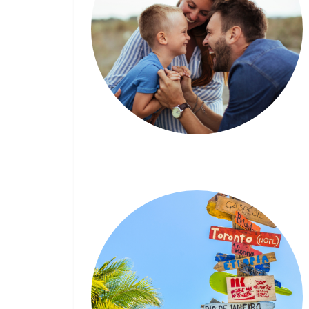
Les congés parentaux –
Impact FM (06/09/2023)
6 SEPTEMBRE 2023
| RACHEL GAZON
Garantir son droit aux
allocations d’insertion ou