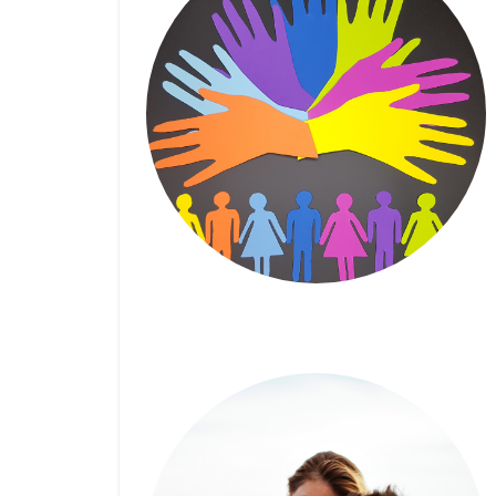
Tout savoir sur le Revenu
d’Intégration Sociale (R.I.S)
pour les étudiants – Impact
FM (18/10/2023)
18 OCTOBRE 2023
| RACHEL GAZON