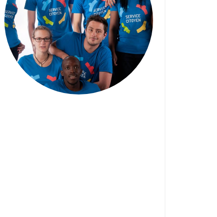
Le service citoyen : une
expérience compatible avec
le stage d’insertion
professionnelle – Impact
FM (20/04/2022)
20 AVRIL 2022
| RACHEL GAZON