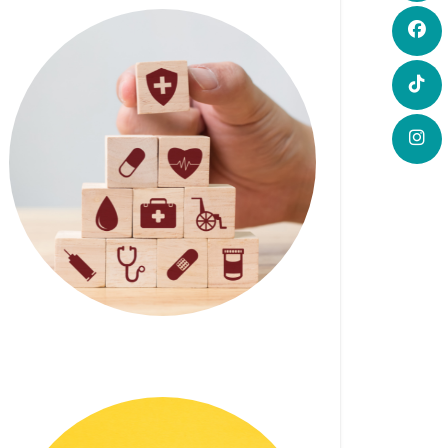
Je suis une formation en
alternance, dois-je
souscrire à ma propre
mutuelle ? – Impact FM
(06/03/2024)
20 MARS 2024
| RACHEL GAZON