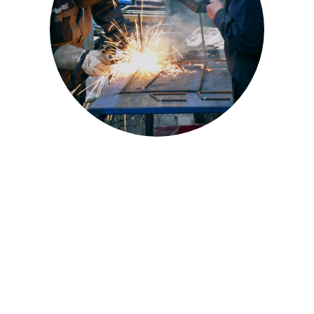
Je suis une formation en
alternance : dois-je
souscrire à ma propre
mutuelle ? – Impact FM
(04/05/2022)
4 MAI 2022
| RACHEL GAZON