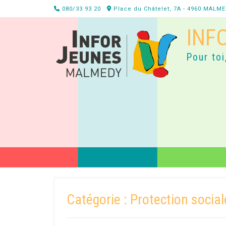
Skip
080/33 93 20
Place du Châtelet, 7A - 4960 MALM
to
INF
content
Pour toi
Catégorie :
Protection social