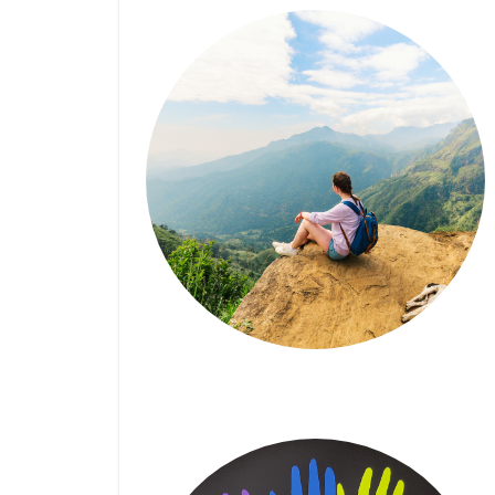
Prendre une année
sabbatique : quelles
conséquences sur mes
droits sociaux ? – Impact
FM (25/09/2024)
3 OCTOBRE 2024
| RACHEL GAZON