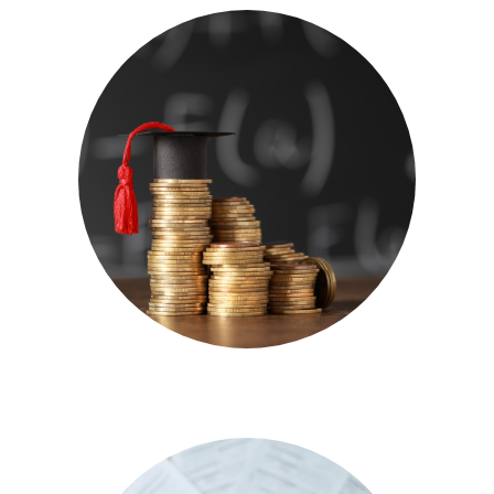
Les allocations d’études –
Impact FM (03/07/2024)
8 JUILLET 2024
| RACHEL GAZON